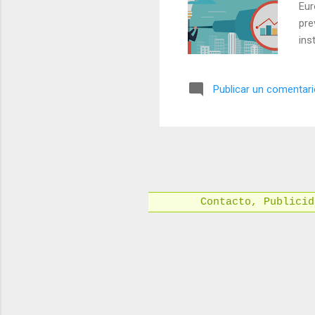
Eur
pre
ins
últ
fin
Publicar un comentar
Est
red
dif
fue
Contacto, Publici