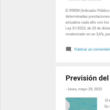
El IPREM (Indicador Público 
determinadas prestaciones s
actualiza cada año con los 
Ley 31/2022, de 23 de dici
revalorizado en un 3,6%, 
aumento de 20,48 euros al m
español, ya que es uno de lo
Publicar un comentar
protección oficial (VPO) o 
para calcular el tipo de inter
Previsión del
-
lunes, mayo 29, 2023
El 
Su 