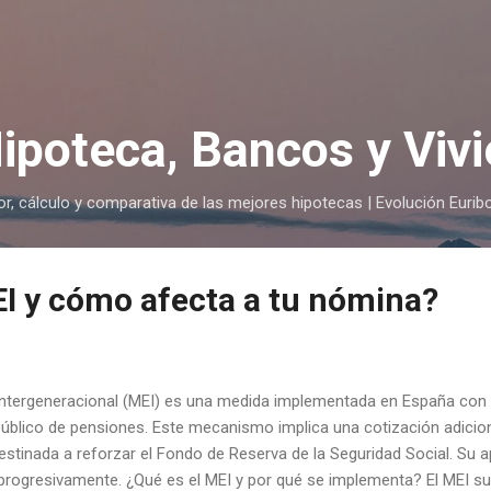
Ir al contenido principal
ipoteca, Bancos y Viv
r, cálculo y comparativa de las mejores hipotecas | Evolución Eurib
EI y cómo afecta a tu nómina?
tergeneracional (MEI) es una medida implementada en España con el
 público de pensiones. Este mecanismo implica una cotización adicio
estinada a reforzar el Fondo de Reserva de la Seguridad Social. Su
progresivamente. ¿Qué es el MEI y por qué se implementa? El MEI s