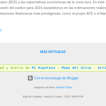
opeo (BCE) y las expectativas económicas de la zona euro. En este a
visión del euribor para 2024, basándonos en las estimaciones realiz
tituciones financieras más prestigiosas, como el propio BCE o el Ba
imo informe de Estrategia trimestral de Bankinter, el euribor a 12 me
ales de 2024, lo que supone una bajada respecto al 3,75% que prevé 
io
a caída se debería a una moderación de la inflación en la zona euro ,
ucir sus tipos de interés desde el 4% actual hasta el 3% en 2024. El e
erencial positivo respecto a los tipos del BCE, por lo que seguiría una
nte que ofrece una pre...
MÁS ENTRADAS
dad y Acerca de
Mi Hipoteca
-
Mapa del Sitio
-
Art
Con la tecnología de Blogger
Imágenes del tema:
Michael Elkan
Blog Mi Hipoteca - Madrid, España - 2025. MIHIPO06