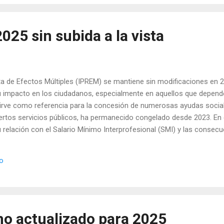
025 sin subida a la vista
nta de Efectos Múltiples (IPREM) se mantiene sin modificaciones en 
 impacto en los ciudadanos, especialmente en aquellos que depend
 sirve como referencia para la concesión de numerosas ayudas social
ertos servicios públicos, ha permanecido congelado desde 2023. En 
su relación con el Salario Mínimo Interprofesional (SMI) y las conse
rable. ¿Qué es el IPREM y cuál es su valor para 2025? El IPREM es un
 subsidios que reciben diversas personas y colectivos. Entre sus ap
io
a recibir prestaciones por desempleo, becas, ayudas al alquiler y ot
..
mo actualizado para 2025