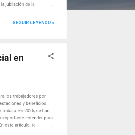
a jubilación de la
nsiones, haciendo necesario
 Sostenibilidad y se centra
SEGUIR LEYENDO »
 tu nómina en 2025? A
ial en
ra los trabajadores por
estaciones y beneficios
 trabajo. En 2025, se han
s importante entender para
n este artículo, te
ipos de cotización a la