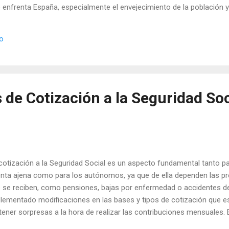
nfrenta España, especialmente el envejecimiento de la población y l
. Estas circunstancias aumentan la presión sobre el sistema de pe
n su viabilidad a largo plazo. El MEI reemplaza al anterior Factor de
io
el Fondo de Reserva de la Seguridad Social. ¿Cómo afecta el MEI a
, la cotización adic...
 de Cotización a la Seguridad Soc
cotización a la Seguridad Social es un aspecto fundamental tanto pa
nta ajena como para los autónomos, ya que de ella dependen las pr
 se reciben, como pensiones, bajas por enfermedad o accidentes de
lementado modificaciones en las bases y tipos de cotización que e
tener sorpresas a la hora de realizar las contribuciones mensuales. E
licamos de manera clara y detallada cuáles son las nuevas bases y t