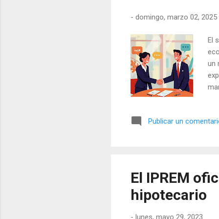
-
domingo, marzo 02, 2025
El 
eco
un 
exp
mar
tam
en 
Publicar un comentar
ref
BOE
(va
Hog
El IPREM ofic
hipotecario
-
lunes, mayo 29, 2023