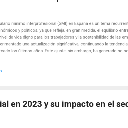
salario mínimo interprofesional (SMI) en España es un tema recurren
nómicos y políticos, ya que refleja, en gran medida, el equilibrio ent
nivel de vida digno para los trabajadores y la sostenibilidad de las 
erimentado una actualización significativa, continuando la tendenc
cado los últimos años. Este ajuste, sin embargo, ha generado no so
bién polémicas, especialmente en torno a sus implicaciones fiscales
el Impuesto sobre la Renta de las Personas Físicas (IRPF). Estos ser
io
erencia para este año 2025 de acuerdo al Real Decreto 87/2025 de 1
 tras sesión del Consejo de Ministros. Salario Mínimo (valor diario):
lor mensual): 1.184,00€ Salario Mínimo (valor anual 14 pagas): 16.5
ar: 9,26€ por cada hora SMI eventuales y temporer...
ial en 2023 y su impacto en el se