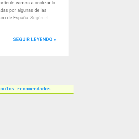
rtículo vamos a analizar la
adas por algunas de las
nco de España. Según el
ses podría rondar el 2,2% a
para diciembre de 2023.
SEGUIR LEYENDO »
 que obligaría al BCE a
uribor suele tener un
 tendencia similar. Otra
ículos recomendados