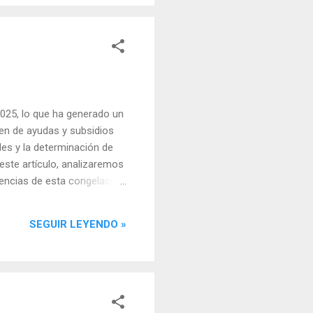
2025, lo que ha generado un
en de ayudas y subsidios
es y la determinación de
este artículo, analizaremos
cuencias de esta congelación
 índice utilizado en España
licaciones más comunes se
SEGUIR LEYENDO »
ros subsidios sociales. A lo