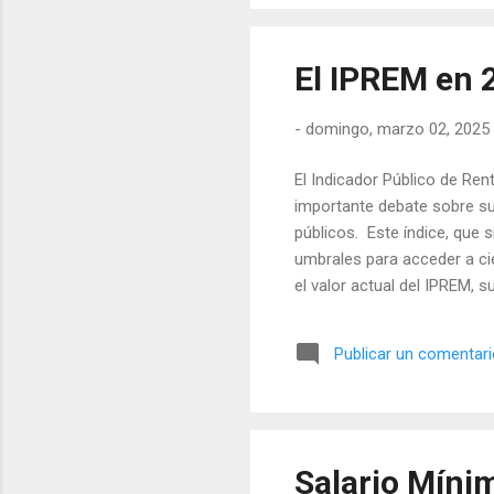
El IPREM en 2
-
domingo, marzo 02, 2025
El Indicador Público de Re
importante debate sobre su
públicos. Este índice, que
umbrales para acceder a ci
el valor actual del IPREM, 
para la población más vulne
para calcular las ayudas y
Publicar un comentar
encuentran los umbrales par
largo de los años, este indic.
Salario Míni