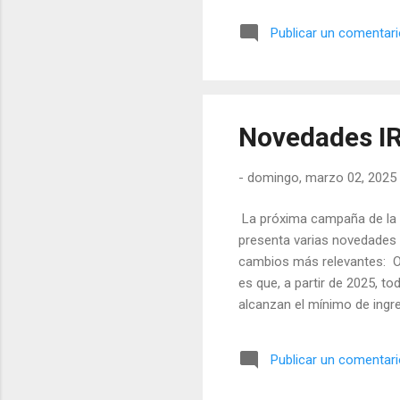
Seg
Publicar un comentar
sea
Cot
bas
apo
Novedades I
-
domingo, marzo 02, 2025
La próxima campaña de la D
presenta varias novedades 
cambios más relevantes: Ob
es que, a partir de 2025, t
alcanzan el mínimo de ingr
los 22.000 euros anuales 
pagadores pasa de 1.500 a 
Publicar un comentar
ahorro Con efectos desde el
determinar la cuota íntegra es