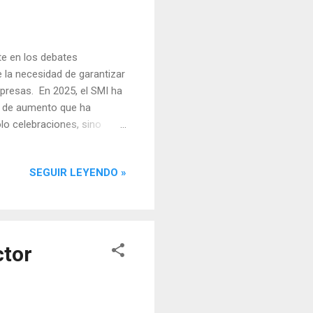
te en los debates
re la necesidad de garantizar
empresas. En 2025, el SMI ha
ia de aumento que ha
lo celebraciones, sino
 y la posible repercusión
án los valores de
SEGUIR LEYENDO »
1 de Febrero publicado en
 39,47€ Salario Mínimo
76,00€ SMI Empleados de
ctor