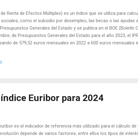
de Renta de Efectos Múltiples) es un índice que se utiliza para calcu
ociales, como el subsidio por desempleo, las becas o las ayudas al 
Presupuestos Generales del Estado y se publica en el BOE (Boletín Of
embre, de Presupuestos Generales del Estado para el año 2023, el I
pasando de 579,52 euros mensuales en 2022 a 600 euros mensuales e
es o de 245,76 euros al año. El IPREM tiene una gran influencia en e
s criterios que se utilizan para determinar el límite de ingresos par
io
a las ayudas públicas para la compra o el alquiler de vivienda. Adem
és aplicable a los prést...
 índice Euribor para 2024
euribor es el indicador de referencia más utilizado para el cálculo d
evolución depende de varios factores, entre ellos los tipos de interés