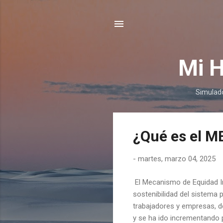
Mi H
Simulado
E
¿Qué es el M
n
t
-
martes, marzo 04, 2025
r
a
El Mecanismo de Equidad In
d
sostenibilidad del sistema
a
trabajadores y empresas, d
s
y se ha ido incrementando 