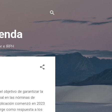
ienda
or e IRPH
 objetivo de garantizar la
nal en las nóminas de
 aplicación comenzó en 2023
urge como respuesta a los