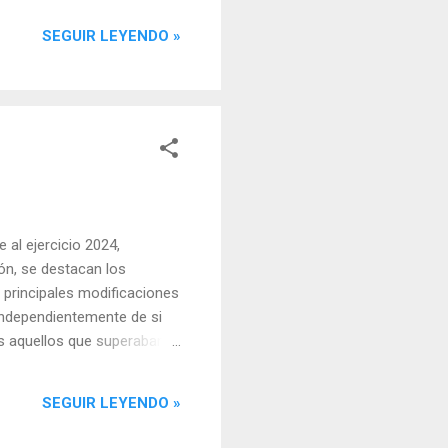
a tu situación laboral, ya
SEGUIR LEYENDO »
s Bases y Tipos de
 comprender qué son las
obre las que se calculan las
al ejercicio 2024,
ón, se destacan los
 principales modificaciones
 independientemente de si
os aquellos que superaban
os con dos o más
ficación de la escala del
SEGUIR LEYENDO »
liquidable del ahorro para