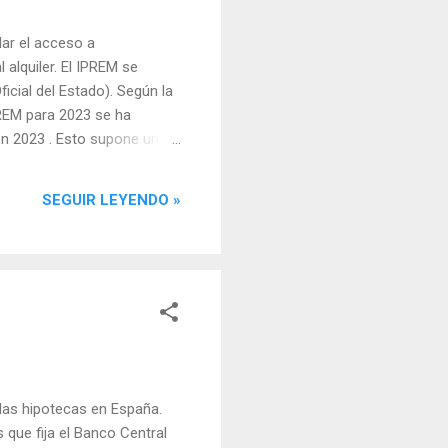
lar el acceso a
alquiler. El IPREM se
icial del Estado). Según la
PREM para 2023 se ha
n 2023 . Esto supone un
l sector hipotecario
a acceder a las viviendas de
SEGUIR LEYENDO »
ás, el IPREM también se usa
e las hipotecas en España.
 que fija el Banco Central