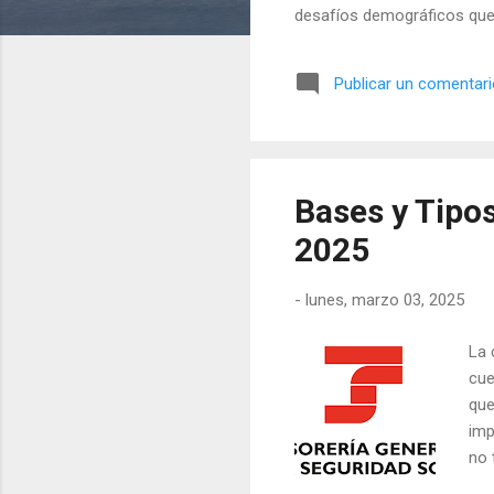
desafíos demográficos que e
generación del "baby boom"
adoptar medidas que asegure
Publicar un comentar
en aumentar los recursos d
partir del 1 de enero de 2025
Bases y Tipos
2025
-
lunes, marzo 03, 2025
La 
cue
que
imp
no 
exp