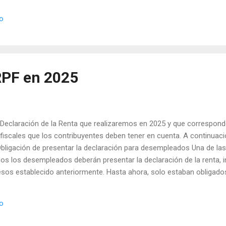
uridad Social para este año, para que puedas entender cómo afectan 
io
s autónomo, trabajador por cuenta ajena o empresario. ¿Qué son la
ización? Antes de abordar las modificaciones de 2025, es esencial
es y tipos de cotización. Bases de cotización : Son las cantidades s
rtaciones a la Seguridad Social. Para los trabajadores...
RPF en 2025
eclaración de la Renta que realizaremos en 2025 y que corresponde 
fiscales que los contribuyentes deben tener en cuenta. A continuaci
ligación de presentar la declaración para desempleados Una de las
odos los desempleados deberán presentar la declaración de la renta,
esos establecido anteriormente. Hasta ahora, solo estaban obligad
o 15.000 euros con más de un pagador. Además, el umbral de ingres
2.500 euros, ampliando el margen para muchos contribuyentes. Modi
io
 1 de enero de 2025, se ha modificado la escala aplicable a la base 
tatal. El tipo del úl...